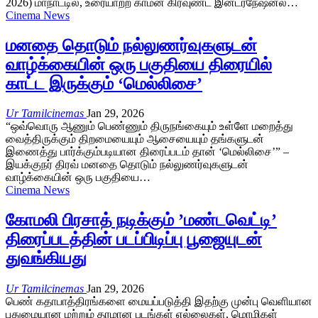
2026) மாநாட்டில், உரையாற்ற காமன் கிரவுண்ட் இன்டர்நேஷனல்…
Cinema News
மனதை தொடும் நல்லுணர்வுகளுடன்
வாழ்க்கையின் ஒரு பகுதியை திரையில்
காட்ட இருக்கும் ‘மெல்லிசை’
Ur Tamilcinemas
Jan 29, 2026
“ஒவ்வொரு ஆணும் பெண்ணும் திருநங்கையும் உள்ளே மறைத்து
வைத்திருக்கும் திறமையையும் ஆசையையும் தங்களுடன்
இணைத்து பார்க்கும்படியான திரைப்படம் தான் ‘மெல்லிசை’” –
இயக்குநர் திரவ் மனதை தொடும் நல்லுணர்வுகளுடன்
வாழ்க்கையின் ஒரு பகுதியை…
Cinema News
கோமலி பிரசாத் நடிக்கும் ’மண்டவெட்டி’
திரைப்படத்தின் படப்பிடிப்பு பூஜையுடன்
துவங்கியது
Ur Tamilcinemas
Jan 29, 2026
பெண் கதாபாத்திரங்களை மையப்படுத்தி இதற்கு முன்பு வெளியான
புதுமையான மற்றும் தரமான படங்கள் எல்லைகள், மொழிகள்