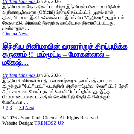
Ur Tamilcinemas
Jan 26, 2026
இந்திய சர்வதேச திரைப்பட விழா இந்தியன் பனோரமா பிரிவில்
அதிகாரபூர்வமாக (Official) தேர்வுசெய்யப்பட்டு முதல் நாள்
திரையிடலாக இ.வி.கணேஷ்பாபு இயக்கிய *ஆநிரை* குறும்படம்
கோவாவில் அரங்கம் நிறைந்த காட்சியாக திரையிடப்பட்டது.
முன்னதாக…
Cinema News
இந்திய சினிமாவின் வரலாற்றுச் சிறப்புமிக்க
தருணம் !! மம்மூட்டி – மோகன்லால் –
மகேஷ்…
Ur Tamilcinemas
Jan 26, 2026
இந்திய சினிமாவில் புதிய வரலாற்றை உருவாக்கத் தயாராக
இருக்கும் "பேட்ரியாட்" -படத்தின் அதிகாரப்பூர்வ வெளியீட்டு தேதி
அட்டகாசமன போஸ்டருடன் வெளியிடப்பட்டுள்ளது. இந்த
பிரம்மாண்டமான படத்தின் வெளியீட்டு தேதி அறிவிக்கும்
போஸ்டரை,…
1
2
3
…
30
Next
© 2026 - Your Tamil Cinema. All Rights Reserved.
Website Design:
TRENDSZ UP