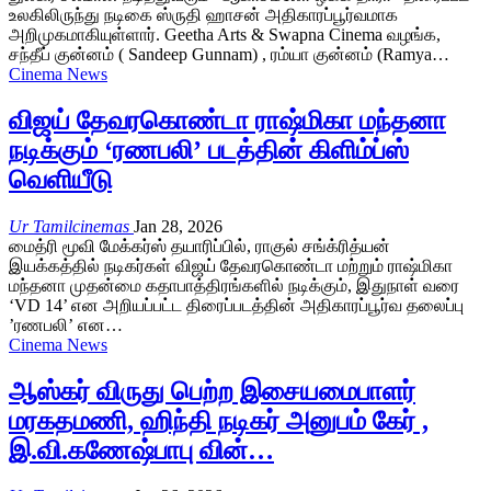
உலகிலிருந்து நடிகை ஸ்ருதி ஹாசன் அதிகாரப்பூர்வமாக
அறிமுகமாகியுள்ளார். Geetha Arts & Swapna Cinema வழங்க,
சந்தீப் குன்னம் ( Sandeep Gunnam) , ரம்யா குன்னம் (Ramya…
Cinema News
விஜய் தேவரகொண்டா ராஷ்மிகா மந்தனா
நடிக்கும் ‘ரணபலி’ படத்தின் கிளிம்ப்ஸ்
வெளியீடு
Ur Tamilcinemas
Jan 28, 2026
மைத்ரி மூவி மேக்கர்ஸ் தயாரிப்பில், ராகுல் சங்க்ரித்யன்
இயக்கத்தில் நடிகர்கள் விஜய் தேவரகொண்டா மற்றும் ராஷ்மிகா
மந்தனா முதன்மை கதாபாத்திரங்களில் நடிக்கும், இதுநாள் வரை
‘VD 14’ என அறியப்பட்ட திரைப்படத்தின் அதிகாரப்பூர்வ தலைப்பு
’ரணபலி’ என…
Cinema News
ஆஸ்கர் விருது பெற்ற இசையமைபாளர்
மரகதமணி, ஹிந்தி நடிகர் அனுபம் கேர் ,
இ.வி.கணேஷ்பாபு வின்…