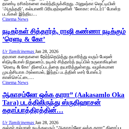
தாண்டி ரசிகர்களை கவர்ந்திருக்கிறது. அனுஷ்கா ஷெட்டியின்
‘அருந்ததி’, கல்யாணி பிரியதர்ஷனின் ’லோகா: சாப்டர்1’ போன்ற
படங்கள் இந்திய…
Cinema News
நடிகர்கள் சித்தார்த், ராஷி கண்ணா நடிக்கும்
’ரெளடி & கோ’
Ur Tamilcinemas
Jan 28, 2026
தரமான கதைகளை தேர்ந்தெடுத்து தயாரித்து வரும் பேஷன்
ஸ்டுடியோஸ் நிறுவனம், நடிகர் சித்தார்த் நடிப்பில் உருவாகியுள்ள
’ரெளடி & கோ’ திரைப்படத்தை தயாரித்துள்ளது. வழக்கமான
முயற்சியாக அல்லாமல், இந்தப் படத்தின் டீசர் போஸ்டர்
கான்செப்ட்டை…
Cinema News
ஆகாசம்லோ ஒக்க தாரா” (Aakasamlo Oka
Tara) படத்திலிருந்து ஸ்ருதிஹாசன்
கதாப்பாத்திரத்தின்…
Ur Tamilcinemas
Jan 28, 2026
துல்கர் சல்மான் நடித்துவரும் “ஆகாசம்லோ ஒக்க தாரா” திரைப்பட