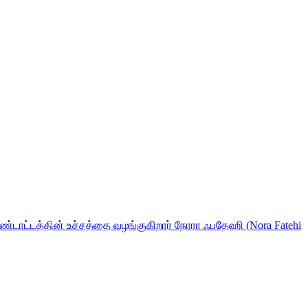
் கொண்டாட்டத்தின் உச்சத்தை வழங்குகிறார் நோரா ஃபதேஹி (Nora Fatehi