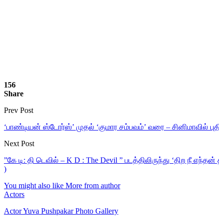
156
Share
Prev Post
‘பாண்டியன் ஸ்டோர்ஸ்’ முதல் ‘குமார சம்பவம்’ வரை – சினிமாவில் 
Next Post
”கே டி: தி டெவில் – K D : The Devil ” படத்திலிருந்து ‘திற நீ எந
)
You might also like
More from author
Actors
Actor Yuva Pushpakar Photo Gallery