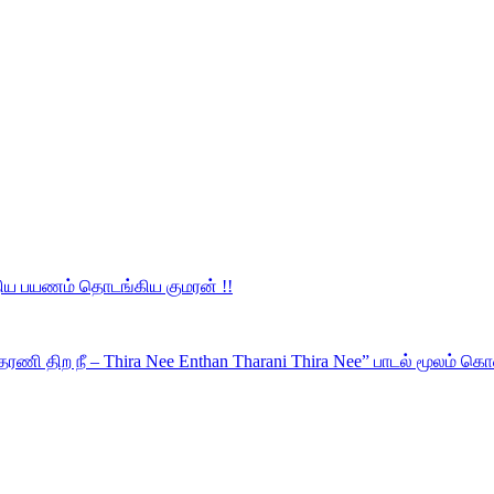
புதிய பயணம் தொடங்கிய குமரன் !!
்தன் தரணி திற நீ – Thira Nee Enthan Tharani Thira Nee” பாடல் மூலம