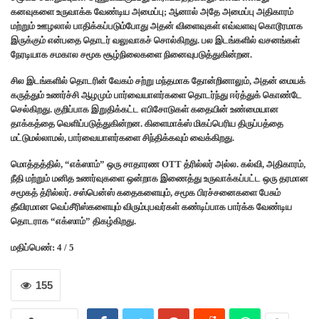
கனவுகளை உருவாக்க வேண்டிய அமைப்பு; ஆனால் அதே அமைப்பு அதிகாரம்
மற்றும் ஊழலால் பாதிக்கப்படும்போது அதன் விளைவுகள் எவ்வளவு கொடூரமாக
இருக்கும் என்பதை தொடர் வலுவாகச் சொல்கிறது. பல இடங்களில் வசனங்கள்
நேரடியாக சமகால சமூக சூழ்நிலைகளை நினைவுபடுத்துகின்றன.
சில இடங்களில் தொடரின் வேகம் சற்று மந்தமாக தோன்றினாலும், அதன் மையக்
கருத்தும் உணர்ச்சி ஆழமும் பார்வையாளர்களை தொடர்ந்து ஈர்த்துக் கொண்டே
செல்கிறது. குறிப்பாக இறுதிக்கட்ட எபிசோடுகள் கதையின் உண்மையான
தாக்கத்தை வெளிப்படுத்துகின்றன. கிளைமாக்ஸ் மிகப்பெரிய திருப்பத்தை
மட்டுமல்லாமல், பார்வையாளர்களை சிந்திக்கவும் வைக்கிறது.
மொத்தத்தில், “எக்ஸாம்” ஒரு சாதாரண OTT த்ரில்லர் அல்ல. கல்வி, அதிகாரம்,
நீதி மற்றும் மனித உணர்வுகளை ஒன்றாக இணைத்து உருவாக்கப்பட்ட ஒரு தரமான
சமூகத் த்ரில்லர். சஸ்பென்ஸ் கதைகளையும், சமூக பிரச்சனைகளை பேசும்
தீவிரமான வெப்சீரிஸ்களையும் விரும்புபவர்கள் கண்டிப்பாக பார்க்க வேண்டிய
தொடராக “எக்ஸாம்” திகழ்கிறது.
மதிப்பெண்: 4 / 5
155