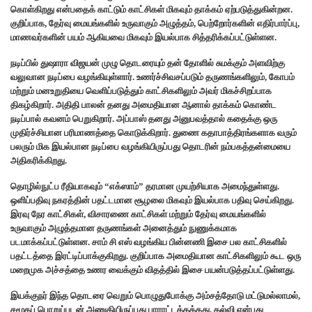
கொள்கிறது என்பதைக் காட்டும் காட்சிகள் மிகவும் தாக்கம் ஏற்படுத்துகின்றன.
குறிப்பாக, தேர்வு மையங்களில் உருவாகும் அழுத்தம், பெற்றோர்களின் எதிர்பார்ப்பு,
மாணவர்களின் பயம் ஆகியவை மிகவும் இயல்பாக சித்தரிக்கப்பட்டுள்ளன.
நடிப்பில் துஷாரா விஜயன் முழு தொடரையும் தன் தோளில் சுமக்கும் அளவிற்கு
வலுவான நடிப்பை வழங்கியுள்ளார். உணர்ச்சிவசப்படும் தருணங்களிலும், கோபம்
மற்றும் மனஉறுதியை வெளிப்படுத்தும் காட்சிகளிலும் அவர் மிகச்சிறப்பாக
திகழ்கிறார். அதிதி பாலன் தனது அமைதியான ஆனால் தாக்கம் கொண்ட
நடிப்பால் கவனம் பெறுகிறார். அப்பாஸ் தனது அனுபவத்தால் கதைக்கு ஒரு
முதிர்ச்சியான பரிமாணத்தை கொடுக்கிறார். துணை கதாபாத்திரங்களாக வரும்
பலரும் மிக இயல்பான நடிப்பை வழங்கியிருப்பது தொடரின் நம்பகத்தன்மையை
அதிகரிக்கிறது.
தொழில்நுட்ப ரீதியாகவும் “எக்ஸாம்” தரமான முயற்சியாக அமைந்துள்ளது.
ஒளிப்பதிவு நகரத்தின் பதட்டமான சூழலை மிகவும் இயல்பாக பதிவு செய்கிறது.
இரவு நேர காட்சிகள், விசாரணை காட்சிகள் மற்றும் தேர்வு மையங்களில்
உருவாகும் அழுத்தமான தருணங்கள் அனைத்தும் நுணுக்கமாக
படமாக்கப்பட்டுள்ளன. சாம் சி எஸ் வழங்கிய பின்னணி இசை பல காட்சிகளில்
பதட்டத்தை இரட்டிப்பாக்குகிறது. குறிப்பாக அமைதியான காட்சிகளிலும் கூட ஒரு
மறைமுக அச்சத்தை உணர வைக்கும் விதத்தில் இசை பயன்படுத்தப்பட்டுள்ளது.
இயக்குநர் இந்த தொடரை வெறும் பொழுதுபோக்கு அம்சத்தோடு மட்டுமல்லாமல்,
சமூகப் பொறுப்புடன் அணுகியிருப்பது பாராட்டத்தக்கது. கல்வி என்பது