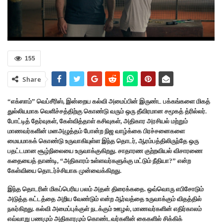
155
Share
“எக்ஸாம்” வெப்சீரிஸ், இன்றைய கல்வி அமைப்பின் இருண்ட பக்கங்களை மிகத்
துல்லியமாக வெளிச்சத்திற்கு கொண்டு வரும் ஒரு தீவிரமான சமூகத் த்ரில்லர்.
போட்டித் தேர்வுகள், கேள்வித்தாள் கசிவுகள், அதிகார அரசியல் மற்றும்
மாணவர்களின் மனஅழுத்தம் போன்ற நிஜ வாழ்க்கை பிரச்சனைகளை
மையமாகக் கொண்டு உருவாகியுள்ள இந்த தொடர், ஆரம்பத்திலிருந்தே ஒரு
பதட்டமான சூழ்நிலையை உருவாக்குகிறது. சாதாரண குற்றவியல் விசாரணை
கதையைத் தாண்டி, “அதிகாரம் உள்ளவர்களுக்கு மட்டும் நீதியா?” என்ற
கேள்வியை தொடர்ச்சியாக முன்வைக்கிறது.
இந்த தொடரின் மிகப்பெரிய பலம் அதன் திரைக்கதை. ஒவ்வொரு எபிசோடும்
அடுத்த கட்டத்தை அறிய வேண்டும் என்ற ஆர்வத்தை உருவாக்கும் விதத்தில்
நகர்கிறது. கல்வி அமைப்புக்குள் நடக்கும் ஊழல், மாணவர்களின் எதிர்காலம்
எவ்வாறு பணமும் அதிகாரமும் கொண்டவர்களின் கைகளில் சிக்கிக்