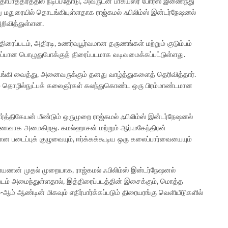
கதாபாத்திரத்தில் நடிப்பதோடு, அவருடன் பாக்யஸ்ரீ போர்ஸ் இணைந்து
ன்று மதுரையில் தொடங்கியுள்ளதாக ராஜ்கமல் ஃபிலிம்ஸ் இன்டர்நேஷனல்
அறிவித்துள்ளன.
ிரைப்படம், அதிரடி, உணர்வுபூர்வமான தருணங்கள் மற்றும் குடும்பம்
றப்பான பொழுதுபோக்குத் திரைப்படமாக வடிவமைக்கப்பட்டுள்ளது.
டங்கி வைத்து, அனைவருக்கும் தனது வாழ்த்துகளைத் தெரிவித்தார்.
ற்றும் தொழில்நுட்பக் கலைஞர்கள் கலந்துகொண்ட ஒரு பிரம்மாண்டமான
ார்த்திகேயன் மீண்டும் ஒருமுறை ராஜ்கமல் ஃபிலிம்ஸ் இன்டர்நேஷனல்
இணைவாக அமைகிறது. கமல்ஹாசன் மற்றும் ஆர்.மகேந்திரன்
ன படைப்புக் குழுவையும், ஈர்க்கக்கூடிய ஒரு கலைப்பார்வையையும்
ாயணன் முதல் முறையாக, ராஜ்கமல் ஃபிலிம்ஸ் இன்டர்நேஷனல்
படம் அமைந்துள்ளதால், இத்திரைப்படத்தின் இசைக்கும், மொத்த
ஆம் ஆண்டின் மிகவும் எதிர்பார்க்கப்படும் திரையரங்கு வெளியீடுகளில்