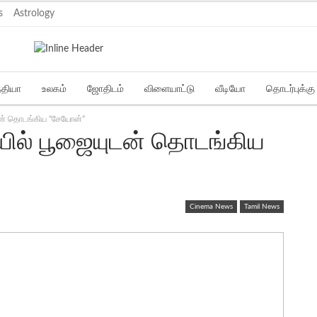
s
Astrology
்தியா
உலகம்
ஜோதிடம்
விளையாட்டு
வீடியோ
தொடர்புக்கு
ன் தொடங்கிய “சேயோன்”
ில் பூஜையுடன் தொடங்கிய
Cinema News
Tamil News