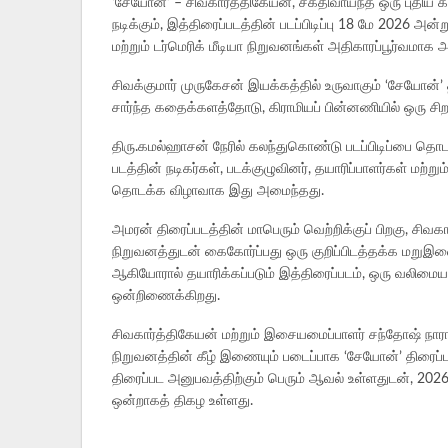
‘சேயோன்’ – சிவகார்த்திகேயன், சக்திவாய்ந்த ஒரு புதிய 
நடிக்கும், இத்திரைப்படத்தின் படப்பிடிப்பு 18 மே 2026 அ
மற்றும் டர்மெரிக் மீடியா நிறுவனங்கள் அதிகாரப்பூர்வமாக 
சிவக்குமார் முருகேசன் இயக்கத்தில் உருவாகும் ‘சேயோன்’ த
சார்ந்த கதைக்களத்தோடு, கிராமியப் பின்னணியில் ஒரு சி
திரு.கமல்ஹாசன் நேரில் கலந்துகொண்டு படப்பிடிப்பை தொ
படத்தின் நடிகர்கள், படக்குழுவினர், தயாரிப்பாளர்கள் ம
தொடக்க விழாவாக இது அமைந்தது.
அமரன் திரைப்படத்தின் மாபெரும் வெற்றிக்குப் பிறகு, சிவக
நிறுவனத்துடன் கைகோர்ப்பது ஒரு குறிப்பிடத்தக்க மறு
ஆகியோரால் தயாரிக்கப்படும் இத்திரைப்படம், ஒரு வலிமையா
ஒன்றிணைக்கிறது.
சிவகார்த்திகேயன் மற்றும் இசையமைப்பாளர் சந்தோஷ் நார
நிறுவனத்தின் கீழ் இணையும் படைப்பாக ‘சேயோன்’ திரைப்
திரைப்பட அனுபவத்திற்கும் பெரும் ஆவல் உள்ளதுடன், 2026-
ஒன்றாகத் திகழ உள்ளது.