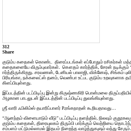
312
Share
குடும்ப கதைகள் கொண்ட திரைப்படங்கள் எப்போதும் ரசிகர்கள் மத்தியி
கதைகளையே விரும்புவார்கள். கௌதம் கார்த்திக், சேரன் நடிக்கும் “
ஈர்த்திருக்கிறது. சரவணன், டேனியல் பாலாஜி, விக்னேஷ், சிங்கம் 
பிரியங்கா, நக்கலைட்ஸ் தனம், வெண்பா உட்பட குடும்ப உறவுகளாக தமிழின
கிளப்பியுள்ளது.
இப்படத்தின் படப்பிடிப்பு இன்று கிருஷ்ணகிரி பொன்மலை திருப்பதிய
அழகான பாடலுடன் இப்படத்தின் படப்பிடிப்பு துவங்கியுள்ளது.
ஶ்ரீ வாரி ஃபிலிம்ஸ் தயாரிப்பாளர் P.ரங்கநாதன் கூறியதாவது…
“ஆனந்தம் விளையாடும் வீடு” படப்பிடிப்பு தளத்தில், நிலவும் கு
குடும்ப கதைகள், திரையுலகம் திரும்பி பார்க்கும் வெற்றியை தொடர்
சம்பளம் மட்டுமல்லாமல் இதயம் நிறைந்த வாழ்த்துகளும் வந்து சேரும