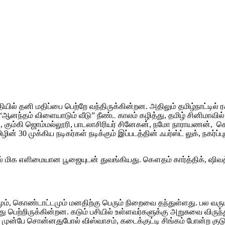
ல் தனி மதிப்பை பெற்றே வந்திருக்கின்றன. அதிலும் தமிழ்நாட்டில் ரசி
ஆனந்தம் விளையாடும் வீடு” நீண்ட காலம் கழித்து, தமிழ் சினிமாவில்
புலி, கும்கி ஜொம்மல்லூரி, பாடலாசிரியர் சினேகன், நமோ நாராயணன்,
் 30 முக்கிய நடிகர்கள் நடிக்கும் இப்படத்தின் ஃபர்ஸ்ட் லுக், நகர்ப
ில் மிக எளிமையான பூஜையுடன் துவங்கியது. கௌதம் கார்த்திக், ஷிவத்
தூகலமும், கொண்டாட்டமும் மனதிற்கு பெரும் நிறைவை தந்துள்ளது. ப
ந்து பெற்றிருக்கின்றன. கடும் பசியில் உள்ளவர்களுக்கு அறுசுவை விர
். முன்பே சொன்னதுபோல் விஸ்வாசம், கடைக்குட்டி சிங்கம் போன்ற குடும