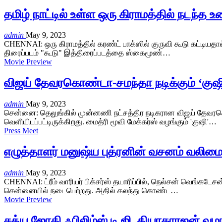
தமிழ் நாட்டில் உள்ள ஒரு கிராமத்தில் நடந்
admin
May 9, 2023
CHENNAI: ஒரு கிராமத்தில் கரண்ட் பாக்ஸில் குருவி கூடு கட்டியதால
திரைப்படம் "கூடு" இத்திரைப்படத்தை ஸ்கைமூண்…
Movie Preview
விஜய் தேவரகொண்டா-சமந்தா நடிக்கும் ‘குஷி’ 
admin
May 9, 2023
சென்னை: தெலுங்கில் முன்னணி நட்சத்திர நடிகரான விஜய் தேவரகொண
வெளியிடப்பட்டிருக்கிறது. மைத்ரி மூவி மேக்கர்ஸ் வழங்கும் 'குஷி'…
Press Meet
எழுத்தாளர் மனுஷ்ய புத்ரனின் வசனம் வலிமை
admin
May 9, 2023
CHENNAI: ட்ரீம் வாரியர் பிக்சர்ஸ் தயாரிப்பில், நெல்சன் வெங்கடே
சென்னையில் நடைபெற்றது. அதில் கலந்து கொண்ட…
Movie Preview
சத்ய ஜோதி ஃபிலிம்ஸ் டி.ஜி. தியாகராஜன் வழ