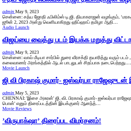
admin
May 9, 2023
சென்னை: சத்ய ஜோதி ஃபிலிம்ஸ் டி.ஜி. தியாகராஜன் வழங்கும், ‘மரகத
ஜூன் 2, 2023 அன்று வெளியாகிறது ஹிப்ஹாப் தமிழா ஆதி…
Audio Launch
விஜய்யை வைத்து படம் இயக்க மறுத்து விட்டா
admin
May 9, 2023
சென்னை: வாவ் மீடியா சார்பில் துரை வீரசக்தி தயாரித்து வரும் ப
கலைவாணர் அரங்கத்தில் ஆடல் பாடலுடன் சிறப்பாக நடைபெற்றது.
Movie Launch
ஜி வி பிரகாஷ் குமார்- ஐஸ்வர்யா ராஜேஷுடன் இ
admin
May 5, 2023
CHENNAI: 'இசை அசுரன்' ஜி. வி. பிரகாஷ் குமார்- ஐஸ்வர்யா ராஜேஷுட
பொன்' எனும் திரைப்படத்தின் இயக்குனர் ஆனந்த்…
Movie Reviews
’விருபாக்‌ஷா’ திரைப்பட விமர்சனம்!