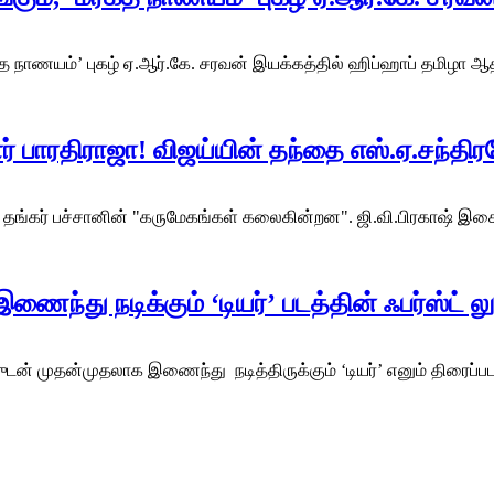
 நாணயம்’ புகழ் ஏ.ஆர்.கே. சரவன் இயக்கத்தில் ஹிப்ஹாப் தமிழா ஆதி 
ர் பாரதிராஜா! விஜய்யின் தந்தை எஸ்.ஏ.சந்தி
டம் , தங்கர் பச்சானின் "கருமேகங்கள் கலைகின்றன". ஜி.வி.பிரகாஷ்
…
ணைந்து நடிக்கும் ‘டியர்’ படத்தின் ஃபர்ஸ்ட் ல
ன் முதன்முதலாக இணைந்து நடித்திருக்கும் ‘டியர்’ எனும் திரைப்படத்தி