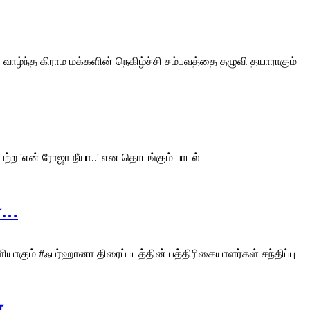
் வாழ்ந்த கிராம மக்களின் நெகிழ்ச்சி சம்பவத்தை தழுவி தயாராகும்
்ற 'என் ரோஜா நீயா..' என தொடங்கும் பாடல்
ன்…
ளியாகும் #ஃபர்ஹானா திரைப்படத்தின் பத்திரிகையாளர்கள் சந்திப்பு
ன்…