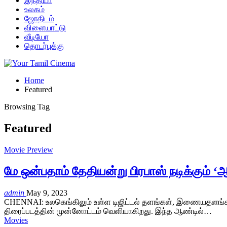
இந்தியா
உலகம்
ஜோதிடம்
விளையாட்டு
வீடியோ
தொடர்புக்கு
Home
Featured
Browsing Tag
Featured
Movie Preview
மே ஒன்பதாம் தேதியன்று பிரபாஸ் நடிக்கும் ‘
admin
May 9, 2023
CHENNAI: உலகெங்கிலும் உள்ள டிஜிட்டல் தளங்கள், இணையதளங்கள், த
திரைப்படத்தின் முன்னோட்டம் வெளியாகிறது. இந்த ஆண்டில்…
Movies