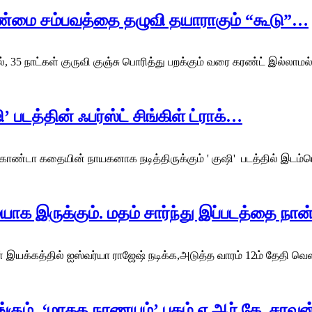
த உண்மை சம்பவத்தை தழுவி தயாராகும் “கூடு”…
், 35 நாட்கள் குருவி குஞ்சு பொரித்து பறக்கும் வரை கரண்ட் இல்லாமல
படத்தின் ஃபர்ஸ்ட் சிங்கிள் ட்ராக்…
்டா கதையின் நாயகனாக நடித்திருக்கும் ' குஷி' படத்தில் இடம்பெற
யாக இருக்கும். மதம் சார்ந்து இப்படத்தை நா
சன் இயக்கத்தில் ஐஸ்வர்யா ராஜேஷ் நடிக்க,அடுத்த வாரம் 12ம் தேதி வெ
ங்கும், ‘மரகத நாணயம்’ புகழ் ஏ.ஆர்.கே. சரவ