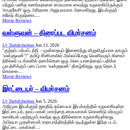
மற்றும் மனித உணர்வுகளை மையமாக வைத்து உருவாகியிருக்கும்
'சாருகேசி' ஒரு அரிதான அனுபவமாக அமைகிறது. இயக்குநர்
சுரேஷ் கிருஷ்ணா,…
Movie Reviews
வள்ளுவன் – திரைப்பட விமர்சனம்
Ur Tamilcinemas
Jun 13, 2026
"குற்றம், மர்மம், நீதி – மூன்றையும் இணைத்து விறுவிறுப்பாக நகரும்
‘வள்ளுவன்’!" தமிழ் சினிமாவில் அவ்வப்போது வெளிவரும் கிரைம்
த்ரில்லர் படங்களில் தனக்கென ஒரு அடையாளத்தைப் பதிக்க
முயற்சிக்கும் படைப்பாக ‘வள்ளுவன்’ திகழ்கிறது. ஒரு தொடர்
கொலை…
Movie Reviews
இரட்டையர் – விமர்சனம்
Ur Tamilcinemas
Jun 5, 2026
அறிமுக இயக்குநர் ஜகதீஷ் தம்பையா இயக்கத்தில் உருவாகியுள்ள
இரட்டையர், தாய்–மகள் பாசத்தை மையமாகக் கொண்டு மர்மமும்
உளவியல் பதற்றமும் கலந்த ஒரு திரில்லராக உருவாகியுள்ளது.
அபிநயா முதன்மைக் கதாபாத்திரத்தில் நடித்துள்ள இந்த படம்,
இரட்டை மகள்கள்…