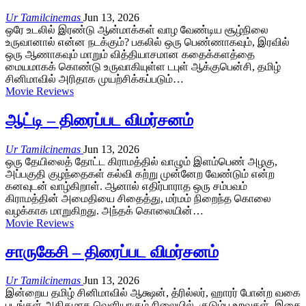
Ur Tamilcinemas
Jun 13, 2026
ஒரே உடலில் இரண்டு ஆன்மாக்கள் வாழ வேண்டிய சூழ்நிலை
உருவானால் என்ன நடக்கும்? பகலில் ஒரு பெண்ணாகவும், இரவில்
ஒரு ஆணாகவும் மாறும் வித்தியாசமான கதைக்களத்தை
மையமாகக் கொண்டு உருவாகியுள்ள டபுள் ஆக்குபென்சி, தமிழ்
சினிமாவில் அரிதாக முயற்சிக்கப்படும்…
Movie Reviews
ஆட்டி – திரைப்பட விமர்சனம்
Ur Tamilcinemas
Jun 13, 2026
ஒரு தேயிலைத் தோட்ட கிராமத்தில் வாழும் இளம்பெண் அழகு,
அப்பகுதி குழந்தைகள் கல்வி கற்று முன்னேற வேண்டும் என்ற
கனவுடன் வாழ்கிறாள். ஆனால் எதிர்பாராத ஒரு சம்பவம்
கிராமத்தின் அமைதியை சிதைத்து, மர்மம் நிறைந்த கொலை
வழக்காக மாறுகிறது. அந்தக் கொலையின்…
Movie Reviews
சாருகேசி – திரைப்பட விமர்சனம்
Ur Tamilcinemas
Jun 13, 2026
இன்றைய தமிழ் சினிமாவில் ஆக்ஷன், த்ரில்லர், ஹாரர் போன்ற வகை
படங்கள் அதிகமாக வெளியாகும் நிலையில், குடும்ப உறவுகள், இசை