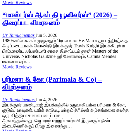
Movie Reviews
“மாஸ்டர்ஸ் ஆஃப் தி யூனிவர்ஸ்” (2026) –
திரைப்பட விமரசனம்
Ur Tamilcinemas
Jun 5, 2026
1980களில் உலகம் முழுவதும் பிரபலமான He-Man கதாபாத்திரத்தை
அடிப்படையாகக் கொண்டு இயக்குநர் Travis Knight இயக்கியுள்ள
பிரம்மாண்ட ஃபேண்டஸி சாகச திரைப்படம் தான் Masters of the
Universe. Nicholas Galitzine ஹீ-மேனாகவும், Camila Mendes
டீலாவாகவும்…
Movie Reviews
பரிமளா & கோ (Parimala & Co) –
விமர்சனம்
Ur Tamilcinemas
Jun 4, 2026
இயக்குநர் பாண்டிராஜ் இயக்கத்தில் உருவாகியுள்ள பரிமளா & கோ,
குடும்ப உறவுகள், டார்க் காமெடி மற்றும் த்ரில்லர் அம்சங்களை கலந்த
ஒரு வித்தியாசமான படைப்பாக
அமைந்துள்ளது. ஜெயராம் மற்றும் ஊர்வசி இருவரும் நீண்ட
இடைவெளிக்குப் பிறகு இணைந்து…