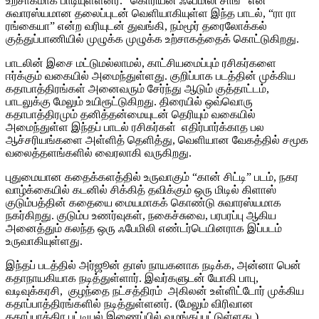
உற்சாகமாக பாடியுள்ளனர். “கொரியன் ஃபேமிலி சாங்” என
சுவாரஸ்யமான தலைப்புடன் வெளியாகியுள்ள இந்த பாடல், “ரா ரா
ரங்கையா” என்ற வரியுடன் துவங்கி, நம்மூர் தரைலோக்கல்
குத்துப்பாணியில் முழுக்க முழுக்க உற்சாகத்தைக் கொட்டுகிறது.
பாடலின் இசை மட்டுமல்லாமல், காட்சியமைப்பும் ரசிகர்களை
ஈர்க்கும் வகையில் அமைந்துள்ளது. குறிப்பாக படத்தின் முக்கிய
கதாபாத்திரங்கள் அனைவரும் சேர்ந்து ஆடும் குத்தாட்டம்,
பாடலுக்கு மேலும் உயிரூட்டுகிறது. திரையில் ஒவ்வொரு
கதாபாத்திரமும் தனித்தன்மையுடன் தெரியும் வகையில்
அமைந்துள்ள இந்தப் பாடல் ரசிகர்கள் எதிர்பார்க்காத பல
ஆச்சரியங்களை அள்ளித் தெளித்து, வெளியான வேகத்தில் சமூக
வலைத்தளங்களில் வைரலாகி வருகிறது.
புதுமையான கதைக்களத்தில் உருவாகும் “கான் சிட்டி” படம், நகர
வாழ்க்கையில் கடனில் சிக்கித் தவிக்கும் ஒரு மிடில் கிளாஸ்
குடும்பத்தின் கதையை மையமாகக் கொண்டு சுவாரஸ்யமாக
நகர்கிறது. குடும்ப உணர்வுகள், நகைச்சுவை, பரபரப்பு ஆகிய
அனைத்தும் கலந்த ஒரு ஃபேமிலி எண்டர்டெயினராக இப்படம்
உருவாகியுள்ளது.
இந்தப் படத்தில் அர்ஜூன் தாஸ் நாயகனாக நடிக்க, அன்னா பென்
கதாநாயகியாக நடித்துள்ளார். இவர்களுடன் யோகி பாபு,
வடிவுக்கரசி, குழந்தை நட்சத்திரம் அகிலன் உள்ளிட்டோர் முக்கிய
கதாப்பாத்திரங்களில் நடித்துள்ளனர். (மேலும் விரிவான
கதாப்பாத்திர பட்டியல் இணைப்பில் வழங்கப்பட்டுள்ளது.)