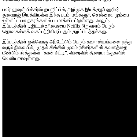
பவர் ஹவுஸ் பிக்சர்ஸ் தயாரிப்பில், அறிமுக இயக்குநர் ஹரிஷ்
துரைராஜ் இயக்கியுள்ள இந்த படம், மங்களூர், சென்னை, மும்பை
உள்ளிட்ட பல நகரங்களில் படமாக்கப்பட்டுள்ளது. மேலும்,
இப்படத்தின் டிஜிட்டல் உரிமையை Netflix நிறுவனம் பெரும்
தொகைக்குக் கைப்பற்றியிருப்பதும் குறிப்பிடத்தக்கது.
இப்படத்தின் ஒவ்வொரு அப்டேட்டும் பெரும் சுவாரஸ்யங்களை தந்து
வரும் நிலையில், முதல் சிங்கிள் மூலம் ரசிகர்களின் கவனத்தை
மீண்டும் ஈர்த்துள்ள “கான் சிட்டி”, விரைவில் திரையரங்குகளில்
வெளியாகவுள்ளது.