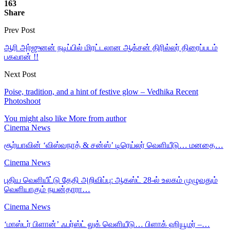
163
Share
Prev Post
ஆரி அர்ஜுனன் நடிப்பில் மிரட்டலான ஆக்சன் திரில்லர் திரைப்படம்
பகவான் !!
Next Post
Poise, tradition, and a hint of festive glow – Vedhika Recent
Photoshoot
You might also like
More from author
Cinema News
சூர்யாவின் ‘விஸ்வநாத் & சன்ஸ்’ டிரெய்லர் வெளியீடு… மனதை…
Cinema News
புதிய வெளியீட்டு தேதி அறிவிப்பு: ஆகஸ்ட் 28-ல் உலகம் முழுவதும்
வெளியாகும் நயன்தாரா…
Cinema News
‘மாஸ்டர் பிளான்’ ஃபர்ஸ்ட் லுக் வெளியீடு… பிளாக் ஹியூமர் –…