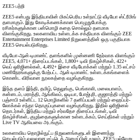
ZEE5 பற்றி
ZEE5 என்பது இந்தியாவின் மிகப்பெரிய உள்நாட்டு வீடியோ ஸ்ட்ரீமிங்
தளமாகும். இது கோடிக்கணக்கான பொழுதுபோக்கு
ரசிகர்களுக்கான பன்மொழி கதை சொல்லும் தளமாக
விளங்குகிறது. உலகளாவிய உள்ளடக்க சக்தியாக விளங்கும் ZEE
Entertainment Enterprises Limited நிறுவனத்தின் ஒரு பகுதியாக
ZEE5 செயல்படுகிறது.
வீடியோ-ஆன்-டிமாண்ட் தளங்களில் முன்னணி தேர்வாக விளங்கும்
ZEE5, 4,071+ திரைப்படங்கள், 1,800+ டிவி நிகழ்ச்சிகள், 422+
வெப் ஒரிஜினல்கள், 4,492+ இசை வீடியோக்கள் மற்றும் 1.35 லட்சம்
மணிநேரங்களுக்கு மேற்பட்ட ஆன்-டிமாண்ட் உள்ளடக்கங்களைக்
கொண்ட விரிவான நூலகத்தை வழங்குகிறது.
இந்த தளம் இந்தி, தமிழ், தெலுங்கு, பெங்காலி, மலையாளம்,
கன்னடம், மராத்தி, ஆங்கிலம், ஒடியா, போஜ்புரி, குஜராத்தி மற்றும்
பஞ்சாபி உள்ளிட்ட 12 மொழிகளில் 7 தனிப்பயன் மற்றும் ஹைப்பர்-
லோக்கல் சந்தா தொகுப்புகளை வழங்குகிறது. இதில் ஒரிஜினல்
தொடர்கள், இந்திய மற்றும் சர்வதேச திரைப்படங்கள், டிவி
நிகழ்ச்சிகள், குழந்தைகளுக்கான உள்ளடக்கம், செய்திகள் மற்றும்
Live TV ஆகியவை அடங்கும்.
உலகளாவிய தொழில்நுட்ப நிறுவனங்களுடன் இணைந்து
செயல்படும் வலுவான டீப்-டெக் அமைப்பின் மூலம், ZEE5 பல்வேறு