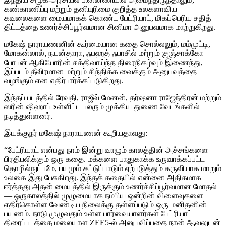
கண்காணிப்பு மற்றும் தனியுரிமை குறித்த உலகளாவிய
கவலைகளை மையமாகக் கொண்ட பேட்ரியாட், மிகப்பெரிய சதித்
திட்டத்தை உணர்ச்சிப்பூர்வமான சினிமா அனுபவமாக மாற்றுகிறது.
மகேஷ் நாராயணனின் கூர்மையான கதை சொல்லலும், மம்முட்டி,
மோகன்லால், நயன்தாரா, ஃபஹத் ஃபாசில் மற்றும் குஞ்சாக்கோ
போபன் ஆகியோரின் சக்திவாய்ந்த திரைநிகழ்வும் இணைந்து,
இப்படம் தீவிரமான மற்றும் சிந்திக்க வைக்கும் அனுபவத்தை
வழங்கும் என எதிர்பார்க்கப்படுகிறது.
இந்தப் படத்தில் ரேவதி, ராஜீவ் மேனன், தர்ஷனா ராஜேந்திரன் மற்றும்
ஸரின் ஷிஹாப் உள்ளிட்ட பலரும் முக்கிய துணை வேடங்களில்
நடித்துள்ளனர்.
இயக்குநர் மகேஷ் நாராயணன் கூறியதாவது:
“பேட்ரியாட் என்பது நாம் இன்று வாழும் காலத்தின் அச்சங்களை
பிரதிபலிக்கும் ஒரு கதை. மக்களை பாதுகாக்க உருவாக்கப்பட்ட
தொழில்நுட்பமே, பயமும் கட்டுப்பாடும் ஏற்படுத்தும் கருவியாக மாறும்
உலகை இது பேசுகிறது. இந்தக் கதையில் என்னை அதிகமாக
ஈர்த்தது அதன் மையத்தில் இருக்கும் உணர்ச்சிப்பூர்வமான மோதல்
— ஒருகாலத்தில் முழுமையாக நம்பிய ஒன்றின் விளைவுகளை
எதிர்கொள்ள வேண்டிய நிலைக்கு தள்ளப்படும் ஒரு மனிதனின்
பயணம். நாடு முழுவதும் உள்ள பார்வையாளர்கள் பேட்ரியாட்
திரைப்படத்தை மலையாள ZEE5-ல் அனுபவிப்பதை நான் ஆவலுடன்