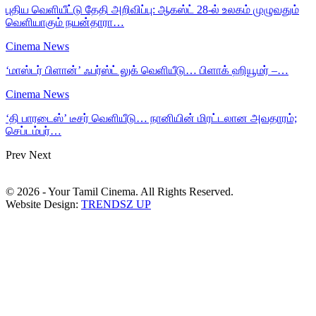
புதிய வெளியீட்டு தேதி அறிவிப்பு: ஆகஸ்ட் 28-ல் உலகம் முழுவதும்
வெளியாகும் நயன்தாரா…
Cinema News
‘மாஸ்டர் பிளான்’ ஃபர்ஸ்ட் லுக் வெளியீடு… பிளாக் ஹியூமர் –…
Cinema News
‘தி பாரடைஸ்’ டீசர் வெளியீடு… நானியின் மிரட்டலான அவதாரம்;
செப்டம்பர்…
Prev
Next
© 2026 - Your Tamil Cinema. All Rights Reserved.
Website Design:
TRENDSZ UP