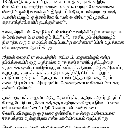
18 ஆண்டுகளுக்குப் பிறகு மலையாள திரையுலகின் இரு
மிகப்பெரிய நட்சத்திரங்களான மம்முட்டி மற்றும் மோகன்லாலை
மீண்டும் ஒன்றிணைக்கும் இந்தப் படத்தில், நயன்தாரா, ஃபஹத்
ஃபாசில் மற்றும் குஞ்சாக்கோ போபன் ஆகியோரும் முக்கிய
கதாபாத்திரங்களில் நடித்துள்ளனர்.
உளவு, அரசியல், தொழில்நுட்பம் மற்றும் உணர்ச்சிப்பூர்வமான நாடக
அம்சங்களை இணைக்கும் பேட்ரியாட், ரகசியமும் அதிகாரமும்
நிறைந்த ஒரு அமைப்பில் கட்டுப்பாடற்ற கண்காணிப்பின் ஆபத்தான
விளைவுகளை ஆராய்கிறது.
இந்தக் கதையின் மையத்தில், நாட்டைப் பாதுகாக்கும் என்ற
நம்பிக்கையில் ஒரு அதிநவீன அரசு கண்காணிப்பு திட்டத்தை
உருவாக்க உதவிய மனிதர் ஒருவர் உள்ளார். ஆனால், அந்த அமைப்பு
குற்றமற்ற குடிமக்களுக்கு எதிராக சூழ்ச்சி, மிரட்டல் மற்றும்
கட்டுப்பாட்டின் மூலம் ஆயுதமாக பயன்படுத்தப்படுவதை அவர்
கண்டறியும் போது, அவர் நம்பிய அனைத்தையும் கேள்வி கேட்கத்
தள்ளப்படுகிறார்.
தான் உருவாக்க உதவிய அதே அமைப்புக்கு எதிராக அவர் திரும்பும்
போது, பேட்ரியாட், தேசபக்திக்கும் துரோகத்திற்கும் இடையிலான
மங்கலான கோட்டைப் பற்றி பேசுவதுடன், உண்மையை
வெளிப்படுத்துவது ஒருவரை துரோகியா அல்லது உண்மையான
தேசபக்தரா ஆக்குகிறது என்ற கேள்வியையும் எழுப்புகிறது.
இந்திய சமூக-அரசியல் பின்னணியில் அமைந்திருந்தாலும்,