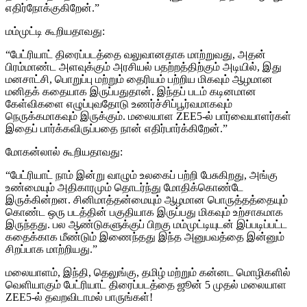
எதிர்நோக்குகிறேன்.”
மம்முட்டி கூறியதாவது:
“பேட்ரியாட் திரைப்படத்தை வலுவானதாக மாற்றுவது, அதன்
பிரம்மாண்ட அளவுக்கும் அரசியல் பதற்றத்திற்கும் அடியில், இது
மனசாட்சி, பொறுப்பு மற்றும் தைரியம் பற்றிய மிகவும் ஆழமான
மனிதக் கதையாக இருப்பதுதான். இந்தப் படம் கடினமான
கேள்விகளை எழுப்புவதோடு உணர்ச்சிப்பூர்வமாகவும்
நெருக்கமாகவும் இருக்கும். மலையாள ZEE5-ல் பார்வையாளர்கள்
இதைப் பார்க்கவிருப்பதை நான் எதிர்பார்க்கிறேன்.”
மோகன்லால் கூறியதாவது:
“பேட்ரியாட் நாம் இன்று வாழும் உலகைப் பற்றி பேசுகிறது, அங்கு
உண்மையும் அதிகாரமும் தொடர்ந்து மோதிக்கொண்டே
இருக்கின்றன. சினிமாத்தன்மையும் ஆழமான பொருத்தத்தையும்
கொண்ட ஒரு படத்தின் பகுதியாக இருப்பது மிகவும் உற்சாகமாக
இருந்தது. பல ஆண்டுகளுக்குப் பிறகு மம்முட்டியுடன் இப்படிப்பட்ட
கதைக்காக மீண்டும் இணைந்தது இந்த அனுபவத்தை இன்னும்
சிறப்பாக மாற்றியது.”
மலையாளம், இந்தி, தெலுங்கு, தமிழ் மற்றும் கன்னட மொழிகளில்
வெளியாகும் பேட்ரியாட் திரைப்படத்தை ஜூன் 5 முதல் மலையாள
ZEE5-ல் தவறவிடாமல் பாருங்கள்!