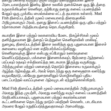
தனது மனதை வருடும் குரல் மற்றும் தனித்துவமான இசை
அடையாளத்தால் இண்டி இசை உலகில் தனக்கென ஒரு இடத்தை
உருவாக்கியுள்ள கெனீஷா, தற்போது தனது கலைப் பயணத்தில்
மேலும் ஒரு முக்கிய மைல்கல்லை எட்டத் தயாராக உள்ளார். Mud
Fish திரைப்படத்தின் மூலம் மலையாளத் திரையுலகில்
அறிமுகமாகும் அவர், தனது இசைப் பயணத்தில் ஒரு புதிய மற்றும்
உற்சாகமான அத்தியாயத்தை தொடங்குகிறார்.
சுயாதீன இசை மற்றும் உலகளாவிய மேடை நிகழ்ச்சிகள் மூலம்
தனித்துவமான இடத்தைப் பெற்றுள்ள கெனீஷாவின் மாலிவுட்
நுழைவு, திரைப்படத்தின் இசை உலகிற்கு ஒரு புதுமையான இசைச்
சுவையை வழங்கும் என எதிர்பார்க்கப்படுகிறது.
கெனீஷாவுக்கு இசை என்பது எப்போதும் உணர்வுகளை
வெளிப்படுத்தவும், மக்களை இணைக்கவும், நேர்மறை ஆற்றலைப்
பரப்பவும் உதவும் சக்திவாய்ந்த ஊடகமாக இருந்து வருகிறது.
அர்த்தமுள்ள மற்றும் மனதைத் தொடும் இசையை உருவாக்கும்
ஆழ்ந்த ஆர்வத்துடன், அவர் தொடர்ந்து ஒரு கலைஞராக வளர்ந்து
வருவதோடு, பல்வேறு துறைகளிலும் மொழிகளிலும் புதிய
படைப்பாற்றல் வாய்ப்புகளை ஆர்வமுடன் ஏற்றுக்கொள்கிறார்.
Mud Fish திரைப்படத்தின் மூலம் மலையாளத்தில் அறிமுகமாகும்
அவரது இந்த முயற்சி, அவரது வளர்ந்து வரும் கலைப் பயணத்தின்
பிரதிபலிப்பாகவும், புதுமையான மற்றும் சுவாரஸ்யமான
கூட்டணிகளை தொடர்ந்து நாடும் பல்திறன் கொண்ட பாடகியாக
அவரை மேலும் உறுதிப்படுத்துவதாகவும் அமைகிறது.