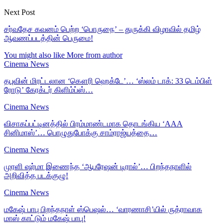
Next Post
சர்வதேச கவனம் பெற்ற ‘பொருநை’ – துருக்கி விழாவில் தமிழ்
ஆவணப்படத்தின் பெருமை!
You might also like
More from author
Cinema News
தபுவின் மிரட்டலான ‘கௌரி ஹெக்டே’… ‘ஸ்லம் டாக்: 33 டெம்பிள்
ரோடு’ கேரக்டர் கிளிம்ப்ஸ்…
Cinema News
விசாகப்பட்டினத்தில் பிரம்மாண்டமாக தொடங்கிய ‘AAA
சினிமாஸ்’… பொழுதுபோக்கு சாம்ராஜ்யத்தை…
Cinema News
முரளி ஷர்மா இணைந்த ‘ஆபரேஷன் டிரால்’… பிறந்தநாளில்
அறிவித்த படக்குழு!
Cinema News
மகேஷ் பாபு பிறந்தநாள் ஸ்பெஷல்… ‘வாரணாசி’யில் ருத்ராவாக
மாஸ் காட்டும் மகேஷ் பாபு!