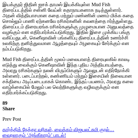
இயக்குநர் ஜிதின் ஐசக் தாமஸ் இயக்கியுள்ள Mud Fish
திரைப்படத்தில் சன்னி வேய்ன் கதாநாயகனாக நடித்துள்ளார்.
அதன் வித்தியாசமான கதை மற்றும் மண்ணின் மணம் மிக்க கதை
சொல்லும் பாணி ஏற்கனவே ரசிகர்களின் கவனத்தை ஈர்த்துள்ளது.
திரைப்படம் திரையரங்க ரசிகர்களுக்கு முழுமையான அனுபவத்தை
வழங்கும் என எதிர்பார்க்கப்படுகிறது. இதில் இசை முக்கிய பங்கு
வகிப்பதுடன், கெனீஷாவின் பங்களிப்பு திரைப்படத்தின் உணர்ச்சி
உலகிற்கு தனித்துவமான ஆழத்தையும் அழகையும் சேர்க்கும் என
நம்பப்படுகிறது.
Mud Fish திரைப்படத்தின் மூலம் மலையாளத் திரையுலகில் காலடி
எடுத்து வைக்கும் கெனீஷாவின் இந்த புதிய அத்தியாயத்தை,
அவரது ரசிகர்களும் நலன் விரும்பிகளும் ஆவலுடன் எதிர்நோக்கி
உள்ளனர். படைப்பாற்றல், கண்ணியம் மற்றும் இசையின் நிலையான
சக்தியை அடிப்படையாகக் கொண்ட இந்தப் பயணம், அவரது கலை
வாழ்க்கையில் மேலும் பல வெற்றிகளுக்கு வழிவகுக்கும் என
எதிர்பார்க்கப்படுகிறது.
89
Share
Prev Post
கார்த்திக் நேத்தா வரிகள், வைக்கம் விஜயலட்சுமி குரல்…
வைரலாகும் ‘அங்கீகாரம்’ பாடல்!