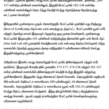
பெற்றார். ஆனால் இரண்டாவது போட்டியில் சுதாரித்துக்கொண்ட தினேஷ் , 200-
157 என்கிற புள்ளிகள் கணக்கிலும், இறுதிப்போட்டியில் 182-146 என்கிற
புள்ளிகள் கணக்கிலும் தொடர்ந்து வெற்றி பெற்று ஆனந்த்தை தோற்கடித்து
டைட்டிலை வென்றார்
இதேநாளில் முன்னதாக முதல் அரையிறுதிப் போட்டியில் மூன்றில் எது சிறந்தது
(Best of 3) என்பதை அடிப்படையாக வைத்து நடத்தப்பட்ட போட்டிகளில் யூசுப் சபீர்
மற்றும் ஆனந்த ராகவ் இருவரும் ஆளுக்கு ஒரு முறை வென்றனர், மூன்றாவது
போட்டியில் இருவருமே 191 புள்ளிகள் எடுத்திருந்த நிலையில் ஒன் பால் ரோல் ஆப்
(One ball roll off) முறையில் வெற்றியாளர் யார் என்பதை தேர்வு செய்தனர் அந்த
வகையில் ஆனந்த் ஒருமுறை பந்தை எறிந்ததில் 9 புள்ளிகளை ஸ்கோர் செய்து
இறுதிச்சுற்றுக்கு முன்னேறினார்
அதேபோல இரண்டாவது அரையிறுதி போட்டியில் தினேஷ்குமார் மற்றும் சபீர்
தாங்கெட் இருவரும் மோதியதில் முறையே 173-177, 174-138 மற்றும் 181-157
என்ற புள்ளிகள் கணக்கில் தினேஷ்குமார் வெற்றி பெற்று இறுதிச் சுற்றுக்கு
முன்னேறினார். இதுதவிர ஆறு விளையாட்டுகள் கொண்ட தொகுதியில் மஹிபால்
சிங் என்பவர் அதிகபட்ச சராசரியாக 209 புள்ளிகளும், 18 விளையாட்டுகள்
கொண்ட தொகுதியில் அதிகபட்ச சராசரியாக யூசுப் சபீர் 192.33 புள்ளிகளும்
பெற்று சிறப்பு பரிசுகளை பெற்றனர். இந்த நிகழ்ச்சியில் சிறப்பு விருந்தினராக
கலந்து கொண்ட நடிகர் மஹத் ராகவேந்திரா போட்டியில் வென்றவர்களுக்கு
பரிசுகளை வழங்கினார்