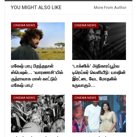
YOU MIGHT ALSO LIKE
More From Author
CINEMA NEWS
CINEMA NEWS
மகேஷ் பாபு பிறந்தநாள்
‘டாக்ஸிக்’ அதிகாரப்பூர்வ
ஸ்பெஷல்… ‘வாரணாசி’யில்
டிரெய்லர் வெளியீடு: யாஷின்
ருத்ராவாக மாஸ் காட்டும்
இரட்டை வேட மோதலில்
மகேஷ் பாபு!
உருவாகும்…
CINEMA NEWS
CINEMA NEWS