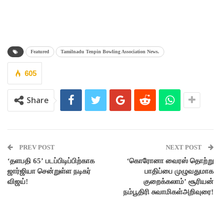
Featured
Tamilnadu Tenpin Bowling Association News.
605
Share
PREV POST
NEXT POST
‘தளபதி 65’ படப்பிடிப்பிற்காக
‘கொரோனா வைரஸ் தொற்று
ஜார்ஜியா சென்றுள்ள நடிகர்
பாதிப்பை முழுவதுமாக
விஜய்!
குறைக்கலாம்’ சூரியன்
நம்பூதிரி சுவாமிகள்அறிவுரை!