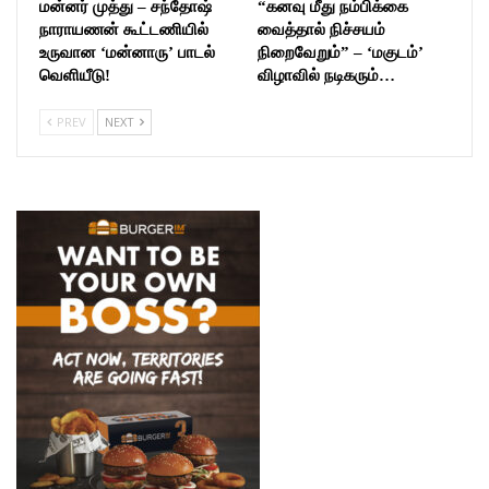
மன்னர் முத்து – சந்தோஷ்
“கனவு மீது நம்பிக்கை
நாராயணன் கூட்டணியில்
வைத்தால் நிச்சயம்
உருவான ‘மன்னாரு’ பாடல்
நிறைவேறும்” – ‘மகுடம்’
வெளியீடு!
விழாவில் நடிகரும்…
PREV
NEXT