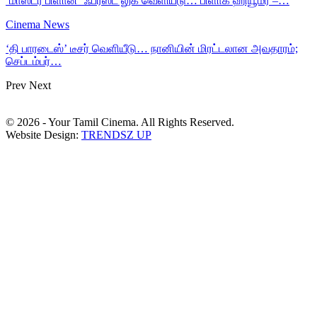
‘மாஸ்டர் பிளான்’ ஃபர்ஸ்ட் லுக் வெளியீடு… பிளாக் ஹியூமர் –…
Cinema News
‘தி பாரடைஸ்’ டீசர் வெளியீடு… நானியின் மிரட்டலான அவதாரம்;
செப்டம்பர்…
Prev
Next
© 2026 - Your Tamil Cinema. All Rights Reserved.
Website Design:
TRENDSZ UP