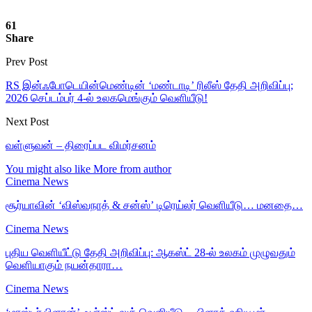
61
Share
Prev Post
RS இன்ஃபோடெயின்மெண்டின் ‘மண்டாடி’ ரிலீஸ் தேதி அறிவிப்பு;
2026 செப்டம்பர் 4-ல் உலகமெங்கும் வெளியீடு!
Next Post
வள்ளுவன் – திரைப்பட விமர்சனம்
You might also like
More from author
Cinema News
சூர்யாவின் ‘விஸ்வநாத் & சன்ஸ்’ டிரெய்லர் வெளியீடு… மனதை…
Cinema News
புதிய வெளியீட்டு தேதி அறிவிப்பு: ஆகஸ்ட் 28-ல் உலகம் முழுவதும்
வெளியாகும் நயன்தாரா…
Cinema News