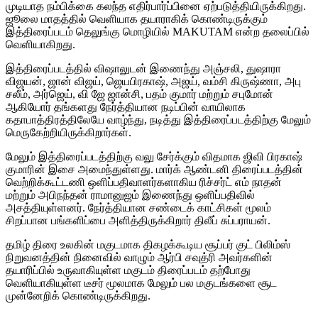
முடியாத நம்பிக்கை கலந்த எதிர்பார்ப்பினை ஏற்படுத்தியிருக்கிறது.
ஜூலை மாதத்தில் வெளியாக தயாராகிக் கொண்டிருக்கும்
இத்திரைப்படம் தெலுங்கு மொழியில் MAKUTAM என்ற தலைப்பில்
வெளியாகிறது.
இத்திரைப்படத்தில் விஷாலுடன் இணைந்து அஞ்சலி, துஷாரா
விஜயன், ஜான் விஜய், ஜெயபிரகாஷ், அஜய், வம்சி கிருஷ்ணா, அபு
சலீம், அர்ஜெய், வி ஜே ஜான்சி, பதம் குமார் மற்றும் சபுமோன்
ஆகியோர் தங்களது நேர்த்தியான நடிப்பின் வாயிலாக
கதாபாத்திரத்திலேயே வாழ்ந்து, நடித்து இத்திரைப்படத்திற்கு மேலும்
மெருகேற்றியிருக்கிறார்கள்.
மேலும் இத்திரைப்படத்திற்கு வலு சேர்க்கும் விதமாக ஜிவி பிரகாஷ்
குமாரின் இசை அமைந்துள்ளது. மார்க் ஆண்டனி திரைப்படத்தின்
வெற்றிக்கூட்டணி ஒளிப்பதிவாளர்களாகிய ரிச்சர்ட் எம் நாதன்
மற்றும் அபிநந்தன் ராமானுஜம் இணைந்து ஒளிப்பதிவில்
அசத்தியுள்ளனர். நேர்த்தியான சண்டைக் காட்சிகள் மூலம்
சிறப்பான பங்களிப்பை அளித்திருக்கிறார் திலீப் சுப்பராயன்.
தமிழ் திரை உலகின் மகுடமாக திகழக்கூடிய சூப்பர் குட் பிலிம்ஸ்
நிறுவனத்தின் நினைவில் வாழும் ஆர்பி சவுத்ரி அவர்களின்
தயாரிப்பில் உருவாகியுள்ள மகுடம் திரைப்படம் தற்போது
வெளியாகியுள்ள டீசர் மூலமாக மேலும் பல மகுடங்களை சூட
முன்னேறிக் கொண்டிருக்கிறது.